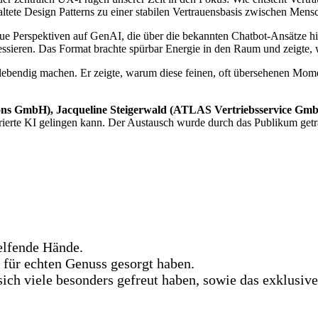
taltete Design Patterns zu einer stabilen Vertrauensbasis zwischen Men
ue Perspektiven auf GenAI, die über die bekannten Chatbot-Ansätze h
sieren. Das Format brachte spürbar Energie in den Raum und zeigte, wi
s lebendig machen. Er zeigte, warum diese feinen, oft übersehenen Mome
ions GmbH), Jacqueline Steigerwald (ATLAS Vertriebsservice Gm
trierte KI gelingen kann. Der Austausch wurde durch das Publikum get
elfende Hände.
 für echten Genuss gesorgt haben.
sich viele besonders gefreut haben, sowie das exklusi