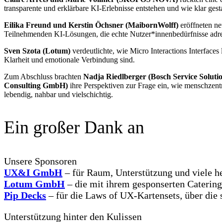
transparente und erklärbare KI-Erlebnisse entstehen und wie klar ges
Eilika Freund und Kerstin Öchsner (MaibornWolff)
eröffneten ne
Teilnehmenden KI-Lösungen, die echte Nutzer*innenbedürfnisse adres
Sven Szota (Lotum)
verdeutlichte, wie Micro Interactions Interface
Klarheit und emotionale Verbindung sind.
Zum Abschluss brachten
Nadja Riedlberger (Bosch Service Solut
Consulting GmbH)
ihre Perspektiven zur Frage ein, wie menschzen
lebendig, nahbar und vielschichtig.
Ein großer Dank an
Unsere Sponsoren
UX&I GmbH
– für Raum, Unterstützung und viele h
Lotum GmbH
– die mit ihrem gesponserten Catering
Pip Decks
– für die Laws of UX-Kartensets, über die 
Unterstützung hinter den Kulissen