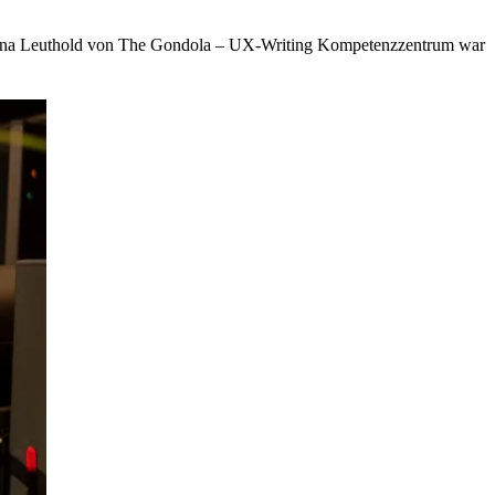
Stina Leuthold von The Gondola – UX-Writing Kompetenzzentrum war
-
ting
ategie
t
chgefühl