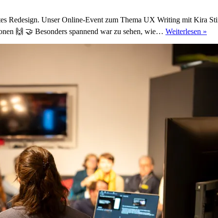
ttes Redesign. Unser Online-Event zum Thema UX Writing mit Kira 
UX
ssionen 🙌 🤝 Besonders spannend war zu sehen, wie…
Weiterlesen »
Wri
–
Str
stat
Bau