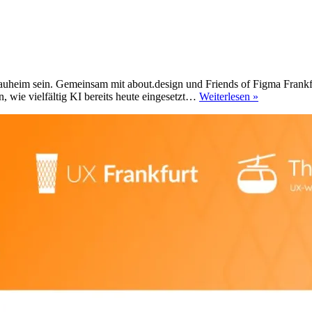
auheim sein. Gemeinsam mit about.design und Friends of Figma Frankf
„Show
, wie vielfältig KI bereits heute eingesetzt…
Weiterlesen »
your
creAItions“
bei
Lotum